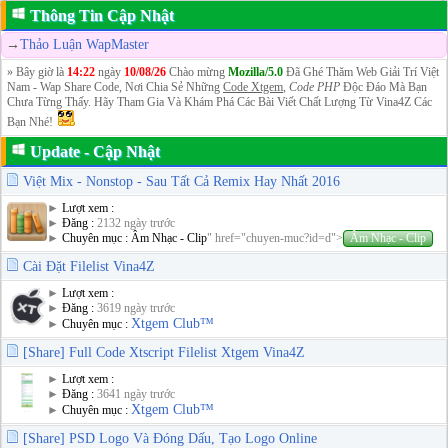
Thông Tin Cập Nhật
→
Thảo Luận WapMaster
» Bây giờ là
14:22
ngày
10/08/26
Chào mừng
Mozilla/5.0
Đã Ghé Thăm Web Giải Trí Việt
Nam - Wap Share Code, Nơi Chia Sẻ Những
Code Xtgem
,
Code PHP
Độc Đáo Mà Bạn
Chưa Từng Thấy. Hãy Tham Gia Và Khám Phá Các Bài Viết Chất Lượng Từ Vina4Z Các
Bạn Nhé!
Update - Cập Nhật
Việt Mix - Nonstop - Sau Tất Cả Remix Hay Nhất 2016
►
Lượt xem :
►
Đăng :
2132 ngày trước
►
Chuyên mục :
Âm Nhạc - Clip
" href="chuyen-muc?id=d">
Âm Nhạc - Clip
Cài Đặt Filelist Vina4Z
►
Lượt xem :
►
Đăng :
3619 ngày trước
Xtgem Club™
►
Chuyên mục :
[Share] Full Code Xtscript Filelist Xtgem Vina4Z
►
Lượt xem :
►
Đăng :
3641 ngày trước
Xtgem Club™
►
Chuyên mục :
[Share] PSD Logo Và Đóng Dấu, Tạo Logo Online