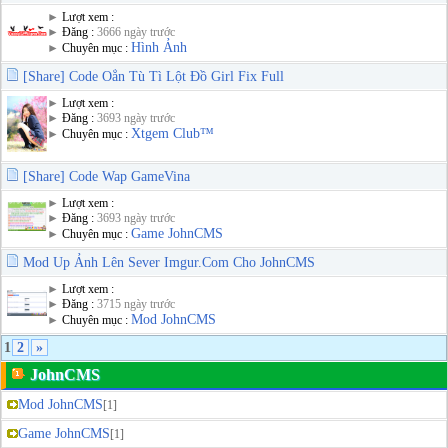
►
Lượt xem :
►
Đăng :
3666 ngày trước
Hình Ảnh
►
Chuyên mục :
[Share] Code Oẳn Tù Tì Lột Đồ Girl Fix Full
►
Lượt xem :
►
Đăng :
3693 ngày trước
Xtgem Club™
►
Chuyên mục :
[Share] Code Wap GameVina
►
Lượt xem :
►
Đăng :
3693 ngày trước
Game JohnCMS
►
Chuyên mục :
Mod Up Ảnh Lên Sever Imgur.Com Cho JohnCMS
►
Lượt xem :
►
Đăng :
3715 ngày trước
Mod JohnCMS
►
Chuyên mục :
1
2
»
JohnCMS
Mod JohnCMS
[1]
Game JohnCMS
[1]