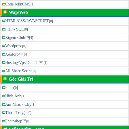
Code JohnCMS
[1]
Wap/Web
HTML/CSS/JAVASCRIPT
[0]
PHP - SQL
[0]
Xtgem Club™
[4]
Wordpress
[0]
Xenforo™
[0]
Hosting/Vps/Domain™
[1]
All Share Script
[0]
Góc Giải Trí
Phim
[0]
Hình Ảnh
[1]
Âm Nhạc - Clip
[1]
Thơ - Truyện
[0]
Photoshop™
[0]