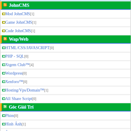
JohnCMS
Mod JohnCMS
[1]
Game JohnCMS
[1]
Code JohnCMS
[1]
Wap/Web
HTML/CSS/JAVASCRIPT
[0]
PHP - SQL
[0]
Xtgem Club™
[4]
Wordpress
[0]
Xenforo™
[0]
Hosting/Vps/Domain™
[1]
All Share Script
[0]
Góc Giải Trí
Phim
[0]
Hình Ảnh
[1]