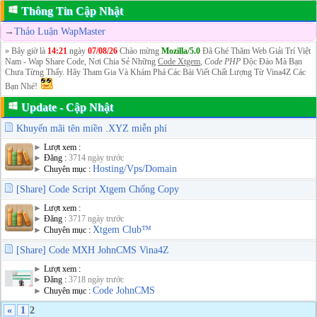
Thông Tin Cập Nhật
→
Thảo Luận WapMaster
» Bây giờ là
14:21
ngày
07/08/26
Chào mừng
Mozilla/5.0
Đã Ghé Thăm Web Giải Trí Việt
Nam - Wap Share Code, Nơi Chia Sẻ Những
Code Xtgem
,
Code PHP
Độc Đáo Mà Bạn
Chưa Từng Thấy. Hãy Tham Gia Và Khám Phá Các Bài Viết Chất Lượng Từ Vina4Z Các
Bạn Nhé!
Update - Cập Nhật
Khuyến mãi tên miền .XYZ miễn phí
►
Lượt xem :
►
Đăng :
3714 ngày trước
Hosting/Vps/Domain
►
Chuyên mục :
[Share] Code Script Xtgem Chống Copy
►
Lượt xem :
►
Đăng :
3717 ngày trước
Xtgem Club™
►
Chuyên mục :
[Share] Code MXH JohnCMS Vina4Z
►
Lượt xem :
►
Đăng :
3718 ngày trước
Code JohnCMS
►
Chuyên mục :
«
1
2