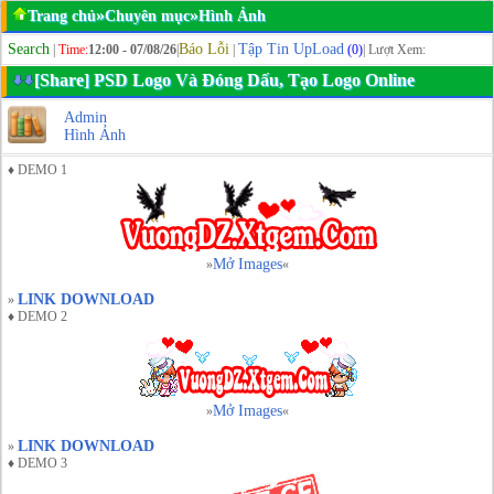
»
»
Trang chủ
Chuyên mục
Hình Ảnh
Search
Báo Lỗi
Tập Tin UpLoad
|
Time:
12:00 - 07/08/26
|
|
(0)
| Lượt Xem:
[Share] PSD Logo Và Đóng Dấu, Tạo Logo Online
Admin
Hình Ảnh
♦ DEMO 1
Mở Images
»
«
LINK DOWNLOAD
»
♦ DEMO 2
Mở Images
»
«
LINK DOWNLOAD
»
♦ DEMO 3