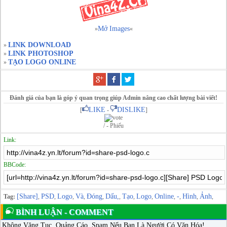
Mở Images
»
«
LINK DOWNLOAD
»
LINK PHOTOSHOP
»
TẠO LOGO ONLINE
»
Đánh giá của bạn là góp ý quan trọng giúp Admin nâng cao chất lượng bài viết!
LIKE
DISLIKE
[
-
]
/ - Phiếu
Link:
BBCode:
[Share]
PSD
Logo
Và
Đóng
Dấu,
Tạo
Logo
Online
-
Hình
Ảnh
Tag:
,
,
,
,
,
,
,
,
,
,
,
,
BÌNH LUẬN - COMMENT
Không Văng Tục, Quảng Cáo, Spam Nếu Bạn Là Người Có Văn Hóa!