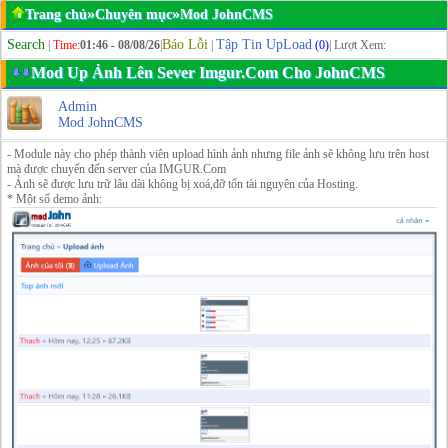
»
»
Trang chủ
Chuyên mục
Mod JohnCMS
Search
Báo Lỗi
Tập Tin UpLoad
|
Time:
01:46 - 08/08/26
|
|
(0)
| Lượt Xem:
Mod Up Ảnh Lên Sever Imgur.Com Cho JohnCMS
Admin
Mod JohnCMS
- Module này cho phép thành viên upload hình ảnh nhưng file ảnh sẽ không lưu trên host
mà được chuyển đến server của IMGUR.Com
- Ảnh sẽ được lưu trữ lâu dài không bị xoá,đỡ tốn tài nguyên của Hosting.
* Một số demo ảnh: