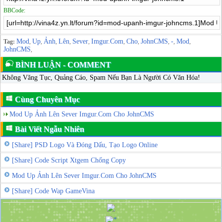
BBCode:
Mod
Up
Ảnh
Lên
Sever
Imgur.Com
Cho
JohnCMS
-
Mod
Tag:
,
,
,
,
,
,
,
,
,
,
JohnCMS
,
BÌNH LUẬN - COMMENT
Không Văng Tục, Quảng Cáo, Spam Nếu Bạn Là Người Có Văn Hóa!
Cùng Chuyên Mục
Mod Up Ảnh Lên Sever Imgur.Com Cho JohnCMS
Bài Viết Ngẫu Nhiên
[Share] PSD Logo Và Đóng Dấu, Tạo Logo Online
[Share] Code Script Xtgem Chống Copy
Mod Up Ảnh Lên Sever Imgur.Com Cho JohnCMS
[Share] Code Wap GameVina