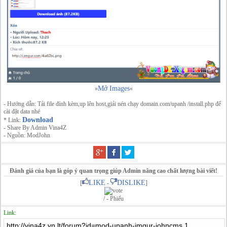
Mở Images
»
«
- Hướng dẫn: Tải file đính kèm,up lên host,giải nén chạy domain.com/upanh /install.php để
cài đặt data nhé
Download
* Link:
- Share By Admin Vina4Z
- Nguồn: ModJohn
Đánh giá của bạn là góp ý quan trọng giúp Admin nâng cao chất lượng bài viết!
LIKE
DISLIKE
[
-
]
/ - Phiếu
Link: