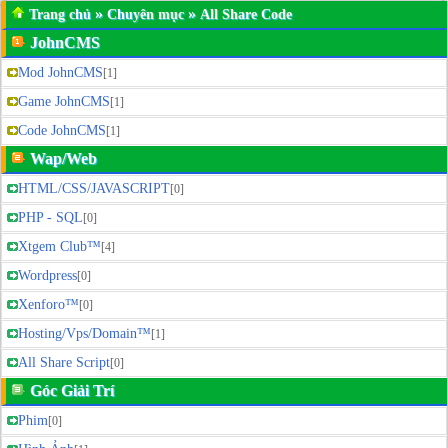
»
»
Trang chủ
Chuyên mục
All Share Code
JohnCMS
Mod JohnCMS
[1]
Game JohnCMS
[1]
Code JohnCMS
[1]
Wap/Web
HTML/CSS/JAVASCRIPT
[0]
PHP - SQL
[0]
Xtgem Club™
[4]
Wordpress
[0]
Xenforo™
[0]
Hosting/Vps/Domain™
[1]
All Share Script
[0]
Góc Giải Trí
Phim
[0]