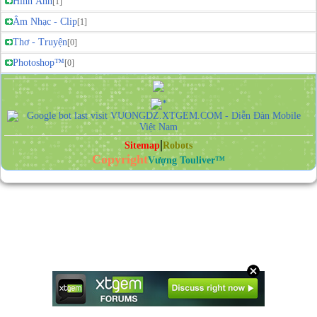
Hình Ảnh
[1]
Âm Nhạc - Clip
[1]
Thơ - Truyện
[0]
Photoshop™
[0]
|
Sitemap
Robots
Copyright
Vượng Touliver™