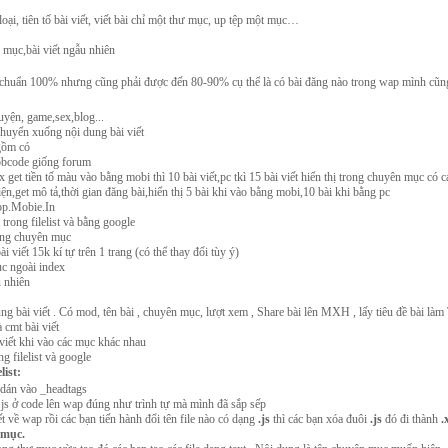
oại, tiên tố bài viết, viết bài chỉ một thư mục, up tệp một mục…
mục,bài viết ngẫu nhiên
huẩn 100% nhưng cũng phải được đến 80-90% cụ thể là có bài đăng nào trong wap mình cũn
ruyện, game,sex,blog...
 chuyển xuống nội dung bài viết
gồm có
g bbcode giống forum
dex get tiền tố màu vào bằng mobi thì 10 bài viết,pc tkì 15 bài viết hiển thị trong chuyên mục có c
diện,get mô tả,thời gian đăng bài,hiển thị 5 bài khi vào bằng mobi,10 bài khi bằng pc
ipp.Mobie.In
́t trong filelist và bằng google
 cùng chuyên mục
viết 15k kí tự trên 1 trang (có thể thay đổi tùy ý)
̣c ngoài index
u nhiên
dung bài viết . Có mod, tên bài , chuyên mục, lượt xem , Share bài lên MXH , lấy tiêu đề bài l
 cmt bài viết
 viết khi vào các mục khác nhau
g filelist và google
list:
dán vào _headtags
.js ở code lên wap đúng như trình tự mà mình đã sắp sếp
 về wap rồi các bạn tiến hành đổi tên file nào có dạng
.js
thì các bạn xóa đuôi
.js
đó đi thành
.
 mục.