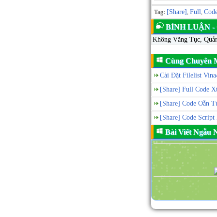
[Share]
Full
Cod
Tag:
,
,
BÌNH LUẬN 
Không Văng Tục, Quả
Cùng Chuyên 
Cài Đặt Filelist Vin
[Share] Full Code Xt
[Share] Code Oẳn Tù 
[Share] Code Scrip
Bài Viết Ngẫu