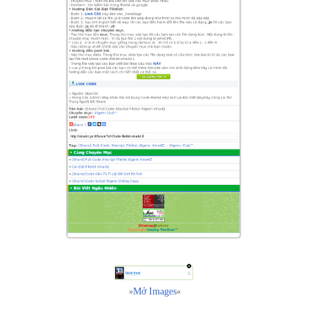
Mở Images
»
«