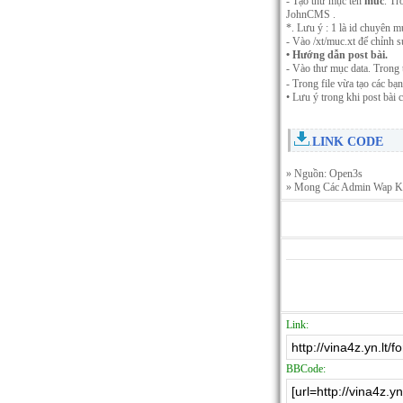
- Tạo thư mục tên
muc
. Tr
JohnCMS .
*. Lưu ý : 1 là id chuyên mụ
- Vào /xt/muc.xt để chỉnh s
• Hướng dẫn post bài.
- Vào thư mục data. Trong 
- Trong file vừa tạo các bạn
• Lưu ý trong khi post bài cá
LINK CODE
.
» Nguồn: Open3s
» Mong Các Admin Wap Khác
Link:
BBCode: