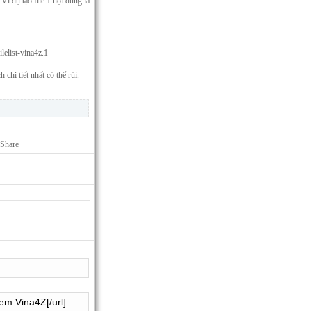
Ví dụ tạo file 1 nội dung là
ilelist-vina4z.1
 tiết nhất có thể rùi.
 Share