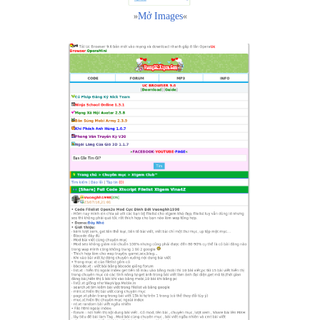
Mở Images
»
«