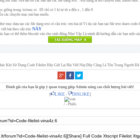
ong thư mục vừa tạo đó các bạn tạo các file dạng text . Nội dung là tên chuyên mục muốn hiện . 
c giống trong /xt/muc.xt . ID chỉ có 1 kí tự từ a đến z , 1 đến 9
ửa các chuyên mục mà bạn muốn.
thư mục data tạo các file dạng text có câu trúc: ten-bai.id Ví dụ các bạn tạo file text share-code-f
NÀY
 viết bài theo cấu trúc
c bạn có thể thêm bbcode vào cho sinh động.Như Vậy Là mình đã hướng dẫn các bạn một cách chi
 Khi Sử Dụng Code Filelist Hãy Giữ Lại Bài Viết Này.Đây Cũng Là Tôn Trọng Người Đã
Đánh giá của bạn là góp ý quan trọng giúp Admin nâng cao chất lượng bài viết!
LIKE
DISLIKE
[
-
]
/ - Phiếu