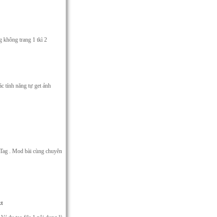
g không trang 1 tkì 2
ác tính năng tự get ảnh
àm Tag . Mod bài cùng chuyên
xt