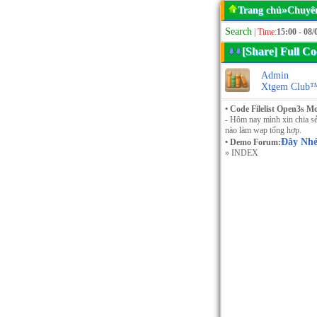
»
Trang chủ
Chuyê
Search
|
Time:
15:00 - 08/
[Share] Full Co
Admin
Xtgem Club
• Code Filelist Open3s M
- Hôm nay mình xin chia sẻ 
nào làm wap tổng hợp.
Đây Nhe
• Demo Forum:
» INDEX