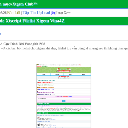
»
n mục
Xtgem Club™
Báo Lỗi
Tập Tin UpLoad
08/26
|
|
(0)
| Lượt Xem:
de Xtscript Filelist Xtgem Vina4Z
™
od Cực Đỉnh Bởi Vuonghh1998
với các bạn bộ filelist cho xtgem khá đẹp, filelist tuy vẫn dùng id nhưng seo thì không phải quá
́