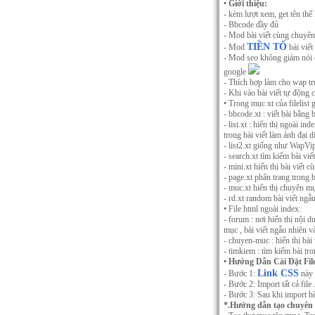
• Giới thiệu:
- kèm lượt xem, get tên thể l
- Bbcode đầy đủ
- Mod bài viết cùng chuyên 
TIỀN TỐ
- Mod
bài viết
- Mod seo không giám nói c
google
- Thích hợp làm cho wap t
- Khi vào bài viết tự động
• Trong mục xt của filelist 
- bbcode.xt : viết bài bằn
- list.xt : hiển thị ngoài in
trong bài viết làm ảnh đại 
- list2.xt giống như WapV
- search.xt tìm kiếm bài viê
- mini.xt hiển thị bài viết
- page.xt phân trang trong bài 
- muc.xt hiển thị chuyên mu
- rd.xt random bài viết ngẫ
• File html ngoài index:
- forum : nơi hiển thị nội 
mục , bài viết ngẫu nhiên và
- chuyen-muc : hiển thị bài
- timkiem : tìm kiếm bài tron
• Hướng Dẫn Cài Đặt File
Link CSS
- Bước 1:
này 
- Bước 2: Import tất cả file 
- Bước 3: Sau khi import hết
*.Hướng dẫn tạo chuyên