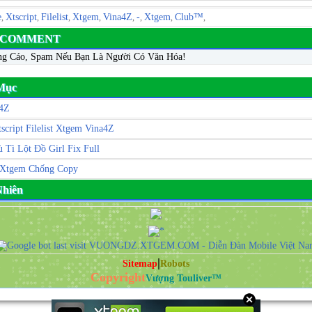
e
Xtscript
Filelist
Xtgem
Vina4Z
-
Xtgem
Club™
,
,
,
,
,
,
,
,
- COMMENT
ng Cáo, Spam Nếu Bạn Là Người Có Văn Hóa!
Mục
a4Z
script Filelist Xtgem Vina4Z
Tì Lột Đồ Girl Fix Full
t Xtgem Chống Copy
 Nhiên
|
Sitemap
Robots
Copyright
Vượng Touliver™