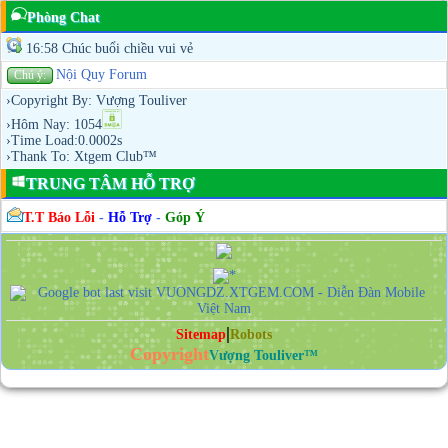
Phòng Chat
16:58 Chúc buổi chiều vui vẻ
Nội Quy Forum
Chú ý:
›Copyright By: Vượng Touliver
›Hôm Nay: 1054
›Time Load:0.0002s
›Thank To: Xtgem Club™
TRUNG TÂM HỖ TRỢ
T.T Báo Lỗi
-
Hỗ Trợ
-
Góp Ý
|
Sitemap
Robots
Copyright
Vượng Touliver™