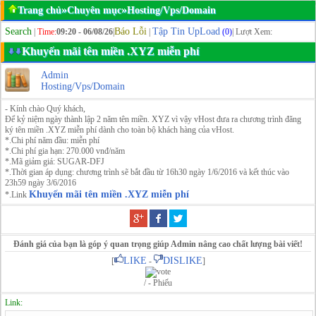
»
»
Trang chủ
Chuyên mục
Hosting/Vps/Domain
Search
Báo Lỗi
Tập Tin UpLoad
|
Time:
09:20 - 06/08/26
|
|
(0)
| Lượt Xem:
Khuyến mãi tên miền .XYZ miễn phí
Admin
Hosting/Vps/Domain
- Kính chào Quý khách,
Để kỷ niệm ngày thành lập 2 năm tên miền. XYZ vì vậy vHost đưa ra chương trình đăng
ký tên miền .XYZ miễn phí dành cho toàn bộ khách hàng của vHost.
*.Chi phí năm đầu: miễn phí
*.Chi phí gia hạn: 270.000 vnđ/năm
*.Mã giảm giá: SUGAR-DFJ
*.Thời gian áp dụng: chương trình sẽ bắt đầu từ 16h30 ngày 1/6/2016 và kết thúc vào
23h59 ngày 3/6/2016
Khuyến mãi tên miền .XYZ miễn phí
*.Link
Đánh giá của bạn là góp ý quan trọng giúp Admin nâng cao chất lượng bài viết!
LIKE
DISLIKE
[
-
]
/ - Phiếu
Link: