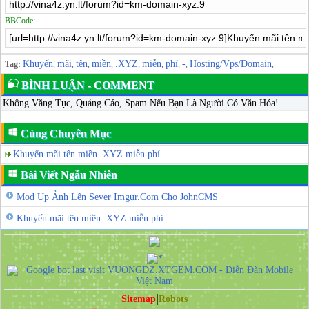
BBCode:
Khuyến
mãi
tên
miền
.XYZ
miễn
phí
-
Hosting/Vps/Domain
Tag:
,
,
,
,
,
,
,
,
,
BÌNH LUẬN - COMMENT
Không Văng Tục, Quảng Cáo, Spam Nếu Bạn Là Người Có Văn Hóa!
Cùng Chuyên Mục
Khuyến mãi tên miền .XYZ miễn phí
Bài Viết Ngẫu Nhiên
Mod Up Ảnh Lên Sever Imgur.Com Cho JohnCMS
Khuyến mãi tên miền .XYZ miễn phí
|
Sitemap
Robots