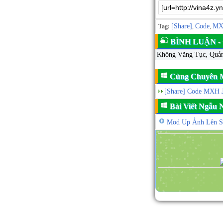
[Share]
Code
M
Tag:
,
,
BÌNH LUẬN 
Không Văng Tục, Quả
Cùng Chuyên 
[Share] Code MXH
Bài Viết Ngẫu
Mod Up Ảnh Lên 