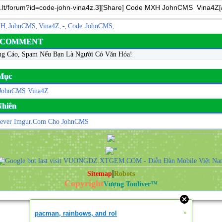
XH
JohnCMS
Vina4Z
-
Code
JohnCMS
,
,
,
,
,
,
- COMMENT
ng Cáo, Spam Nếu Bạn Là Người Có Văn Hóa!
Mục
 JohnCMS Vina4Z
 Nhiên
Sever Imgur.Com Cho JohnCMS
|
Sitemap
Robots
Copyright
Vượng Touliver™
»
pacman, rainbows, and rol