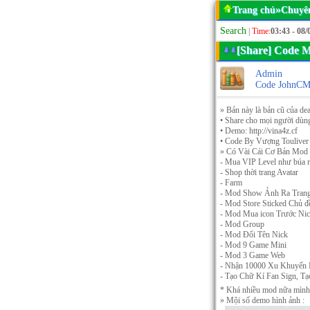
»
Trang chủ
Chuyê
Search
|
Time:
03:43 - 08/
[Share] Code
Admin
Code JohnC
» Bản này là bản cũ của de
• Share cho mọi người dùn
• Demo: http://vina4z.cf
• Code By Vượng Touliver
» Có Vài Cái Cơ Bản Mod
- Mua VIP Level như búa r
- Shop thời trang Avatar
- Farm
- Mod Show Ảnh Ra Trang
- Mod Store Sticked Chủ đ
- Mod Mua icon Trước Ni
- Mod Group
- Mod Đổi Tên Nick
- Mod 9 Game Mini
- Mod 3 Game Web
- Nhận 10000 Xu Khuyến
- Tạo Chữ Kí Fan Sign, Tạ
* Khá nhiều mod nữa mình l
» Mội số demo hình ảnh :