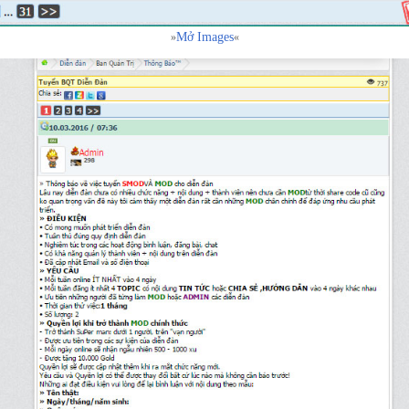
Mở Images
»
«