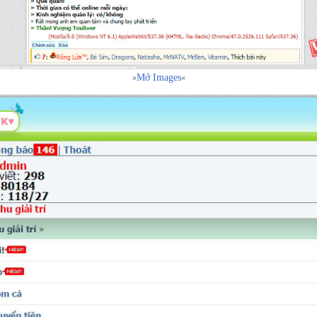
Mở Images
»
«