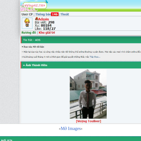
Mở Images
»
«