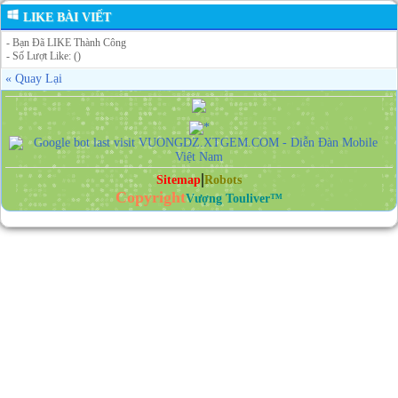
LIKE BÀI VIẾT
- Bạn Đã LIKE Thành Công
- Số Lượt Like: ()
« Quay Lại
|
Sitemap
Robots
Copyright
Vượng Touliver™