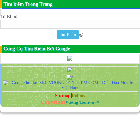
Tìm kiếm Trong Trang
Từ Khoá:
@
Công Cụ Tìm Kiếm Bởi Google
|
Sitemap
Robots
Copyright
Vượng Touliver™