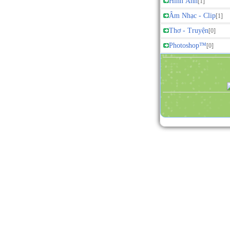
Hình Ảnh
[1]
Âm Nhạc - Clip
[1]
Thơ - Truyện
[0]
Photoshop™
[0]