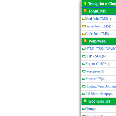
»
Trang chủ
Chu
JohnCMS
Mod JohnCMS
[1]
Game JohnCMS
[1]
Code JohnCMS
[1]
Wap/Web
HTML/CSS/JAVAS
PHP - SQL
[0]
Xtgem Club™
[4]
Wordpress
[0]
Xenforo™
[0]
Hosting/Vps/Domai
All Share Script
[0]
Góc Giải Trí
Phim
[0]