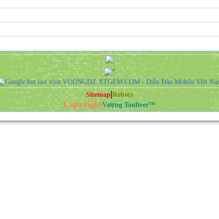
|
Sitemap
Robots
Copyright
Vượng Touliver™